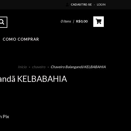
CADASTRE-SE
-
LOGIN
0
Itens
|
R$0,00
COMO COMPRAR
Início
-
chaveiro
-
Chaveiro Balangandã KELBABAHIA
gandã KELBABAHIA
 Pix