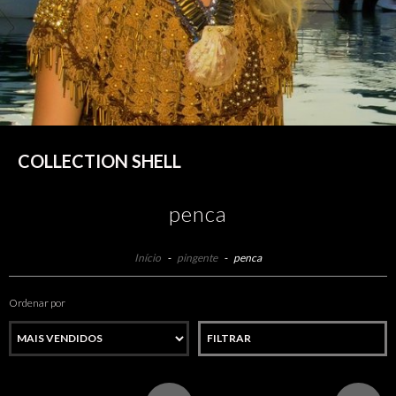
COLLECTION SHELL
penca
Início
-
pingente
-
penca
Ordenar por
FILTRAR