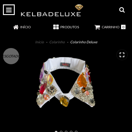
0
INÍCIO
PRODUTOS
CARRINHO
Início
-
Colarinho
-
Colarinho Deluxe
ESGOTADO