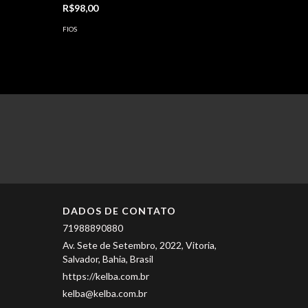
R$98,00
R$119,0
FIOS
FIOS
DADOS DE CONTATO
71988890880
Av. Sete de Setembro, 2022, Vitoria,
Salvador, Bahia, Brasil
https://kelba.com.br
kelba@kelba.com.br