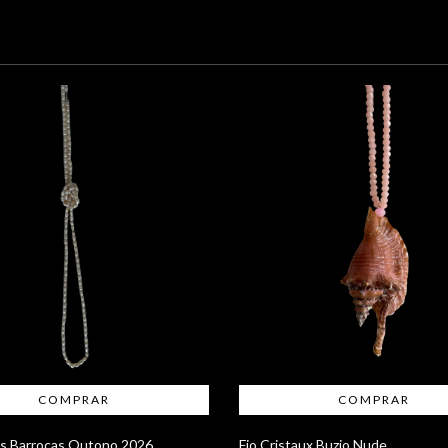
as Barrocas Outono 2026
Fio Cristaux Buzio Nude