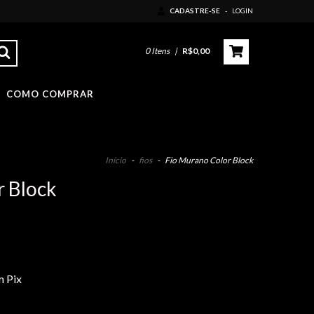
CADASTRE-SE
-
LOGIN
0
Itens
|
R$0,00
COMO COMPRAR
Início
-
fios
-
Fio Murano Color Block
r Block
 Pix