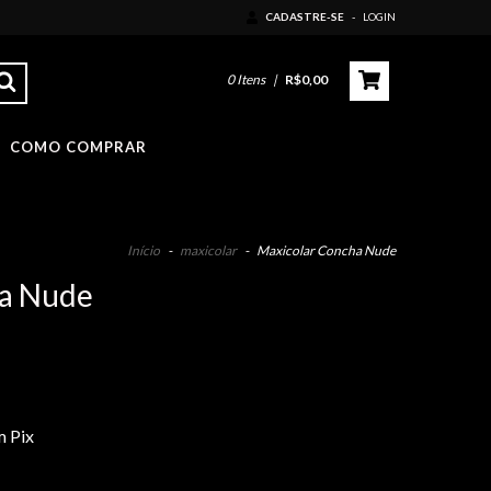
CADASTRE-SE
-
LOGIN
0
Itens
|
R$0,00
COMO COMPRAR
Início
-
maxicolar
-
Maxicolar Concha Nude
ha Nude
 Pix