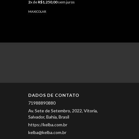
2
x de
R$4
2
x de
R$1.250,00
sem juros
MAXICOLA
MAXICOLAR
DADOS DE CONTATO
71988890880
Av. Sete de Setembro, 2022, Vitoria,
Salvador, Bahia, Brasil
https://kelba.com.br
kelba@kelba.com.br