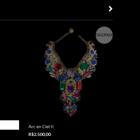
ESGOTADO
Maxicola
Arc en Ciel II
R$800,0
R$2.500,00