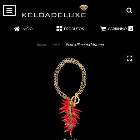
0
INÍCIO
PRODUTOS
CARRINHO
Início
-
colar
-
Penca Pimenta Murano