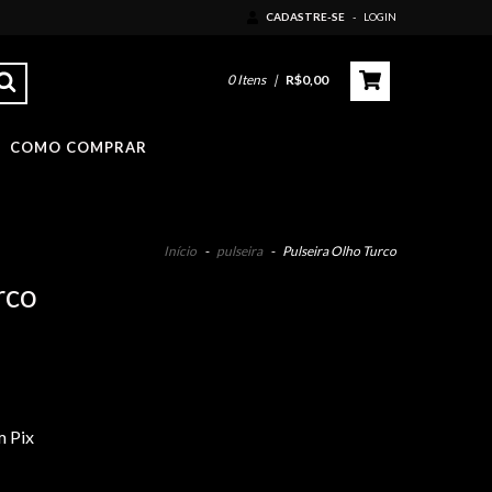
CADASTRE-SE
-
LOGIN
0
Itens
|
R$0,00
COMO COMPRAR
Início
-
pulseira
-
Pulseira Olho Turco
rco
 Pix