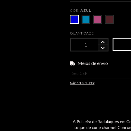
COR:
AZUL
QUANTIDADE
Meios de envio
Entregas para o CEP:
NÃO SEI MEU CEP
A Pulseira de Badulaques em Co
toque de cor e charme! Com um