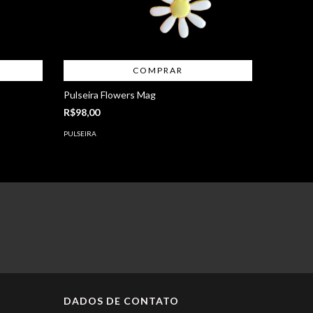
COMPRAR
Pulseira Flowers Mag
Pulseira
R$98,00
R$199,0
PULSEIRA
PULSEIRA
DADOS DE CONTATO