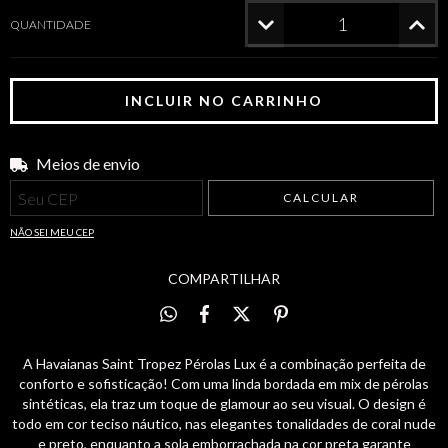
QUANTIDADE
Meios de envio
Entregas para o CEP:
ALTERAR CEP
CALCULAR
NÃO SEI MEU CEP
COMPARTILHAR
A Havaianas Saint Tropez Pérolas Lux é a combinação perfeita de
conforto e sofisticação! Com uma linda bordada em mix de pérolas
sintéticas, ela traz um toque de glamour ao seu visual. O design é
todo em cor teciso náutico, nas elegantes tonalidades de coral nude
e preto, enquanto a sola emborrachada na cor preta garante