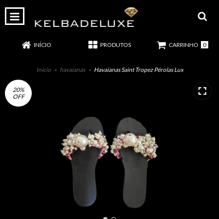
0
INÍCIO
PRODUTOS
CARRINHO
Início
-
havaianas
-
Havaianas Saint Tropez Pérolas Lux
20
%
OFF