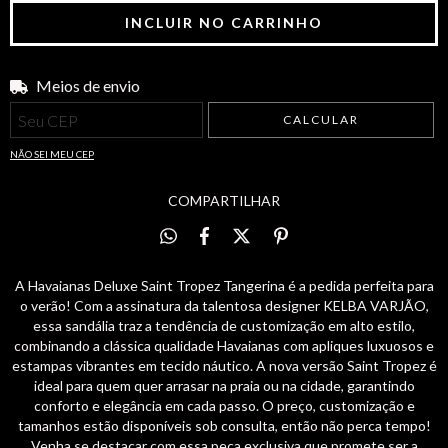
Meios de envio
Entregas para o CEP:
ALTERAR CEP
CALCULAR
NÃO SEI MEU CEP
COMPARTILHAR
A Havaianas Deluxe Saint Tropez Tangerina é a pedida perfeita para
o verão! Com a assinatura da talentosa designer KELBA VARJÃO,
essa sandália traz a tendência de customização em alto estilo,
combinando a clássica qualidade Havaianas com apliques luxuosos e
estampas vibrantes em tecido náutico. A nova versão Saint Tropez é
ideal para quem quer arrasar na praia ou na cidade, garantindo
conforto e elegância em cada passo. O preço, customização e
tamanhos estão disponíveis sob consulta, então não perca tempo!
Venha se destacar com essa peça exclusiva que promete ser a