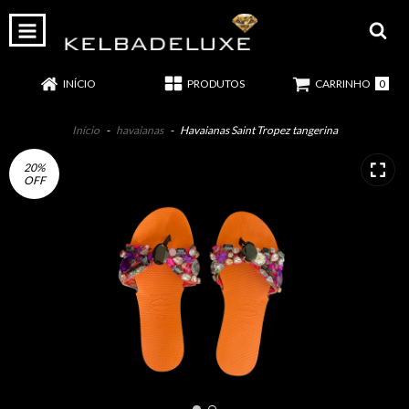
0
INÍCIO
PRODUTOS
CARRINHO
Início
-
havaianas
-
Havaianas Saint Tropez tangerina
20
%
OFF