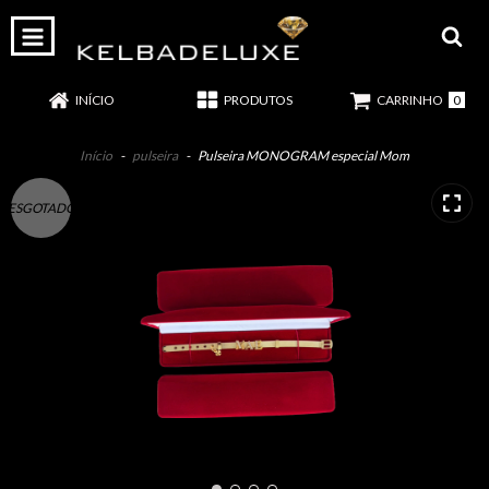
0
INÍCIO
PRODUTOS
CARRINHO
Início
-
pulseira
-
Pulseira MONOGRAM especial Mom
ESGOTADO