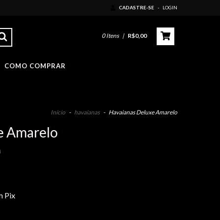
CADASTRE-SE
-
LOGIN
0
Itens
|
R$0,00
COMO COMPRAR
Início
-
havaianas
-
Havaianas Deluxe Amarelo
e Amarelo
0
 Pix