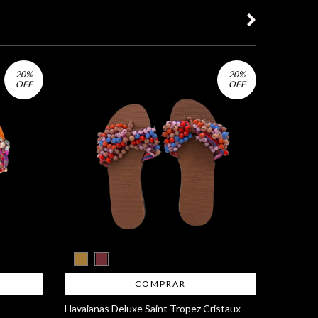
20
%
20
%
OFF
OFF
Hawaiana
COMPRAR
R$80,00
Havaianas Deluxe Saint Tropez Cristaux
HAVAIANAS