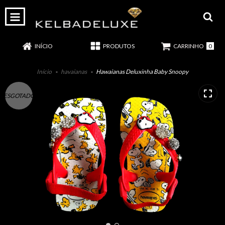
0
INÍCIO
PRODUTOS
CARRINHO
Início
-
havaianas
-
Hawaianas Deluxinha Baby Snoopy
ESGOTADO