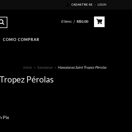
CADASTRE-SE
-
LOGIN
0
Itens
|
R$0,00
COMO COMPRAR
Início
-
havaianas
-
Hawaianas Saint Tropez Pérolas
Tropez Pérolas
 Pix