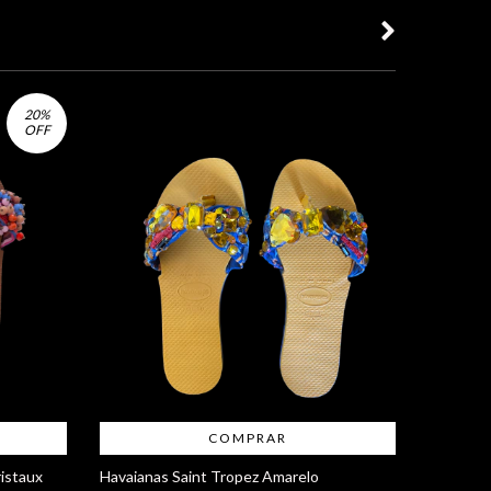
20
%
OFF
Hawaiana
COMPRAR
R$80,00
istaux
Havaianas Saint Tropez Amarelo
HAVAIANAS