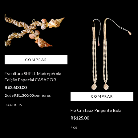
Escultura SHELL Madrepérola
Edição Especial CASACOR
R$2.600,00
2
x de
R$1.300,00
sem juros
ESCULTURA
Fio Cristaux Pingente Bola
R$125,00
FIOS