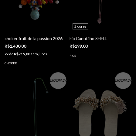
2 cores
choker fruit de la passion 2026
Fio Canutilho SHELL
R$1.430,00
R$199,00
2
x de
R$715,00
sem juros
FIOS
CHOKER
ESGOTADO
ESGOTADO